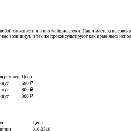
любой сложности и в кротчайшие сроки. Наши мастера высокок
 вас возникнут, и так же проконсультируют как правильно испо
я ремонта
Цена
инут
690
инут
800
инут
380
ус
Цена
личии
810-2510