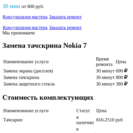
30 мин
от
800
руб
.
Консультация мастера
Заказать ремонт
Консультация мастера
Заказать ремонт
Мы принимаем:
Замена тачскрина Nokia 7
Время
Наименование услуги
Цена
ремонта
Замена экрана (дисплея)
30 минут
690
Замена тачскрина
30 минут
800
Замена защитного стекла
30 минут
380
Стоимость комплектующих
Наименование услуги
Статус
Цена
в
Тачскрин
810-2510 руб
наличии
в