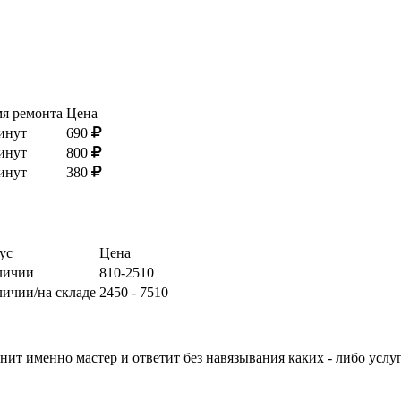
я ремонта
Цена
инут
690
инут
800
инут
380
ус
Цена
личии
810-2510
личии/на складе
2450 - 7510
нит именно мастер и ответит без навязывания каких - либо услуг