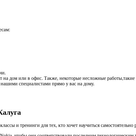
есам:
чи.
ет на дом или в офис. Также, некоторые несложные работы,такие
 нашими специалистами прямо у вас на дому.
Калуга
лассы и тренинги для тех, кто хочет научиться самостоятельно 
 Nokia, чтобы они соответствовали последним технологическим 